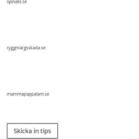
spinalis.se
ryggmärgsskada.se
mammapappalam.se
Har du en smart lösning? Skicka ett tips till spinalistips.
Skicka in tips