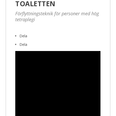
TOALETTEN
Förflyttningsteknik för personer med hög
tetraplegi
Dela
Dela