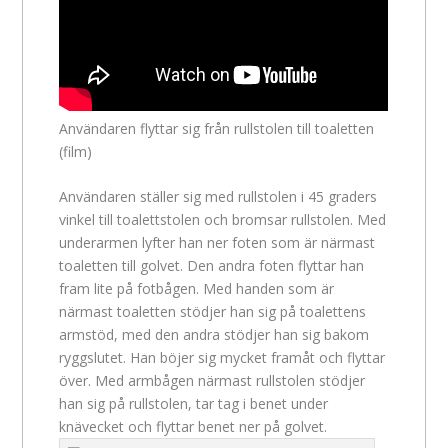
Användaren flyttar sig från rullstolen till toaletten
(film)
Användaren ställer sig med rullstolen i 45 graders
vinkel till toalettstolen och bromsar rullstolen. Med
underarmen lyfter han ner foten som är närmast
toaletten till golvet. Den andra foten flyttar han
fram lite på fotbågen. Med handen som är
närmast toaletten stödjer han sig på toalettens
armstöd, med den andra stödjer han sig bakom
ryggslutet. Han böjer sig mycket framåt och flyttar
över. Med armbågen närmast rullstolen stödjer
han sig på rullstolen, tar tag i benet under
knävecket och flyttar benet ner på golvet.