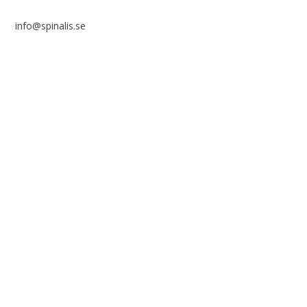
info@spinalis.se
+46 (0) 8-555 44 000
Swish: 12 32 63 42 44