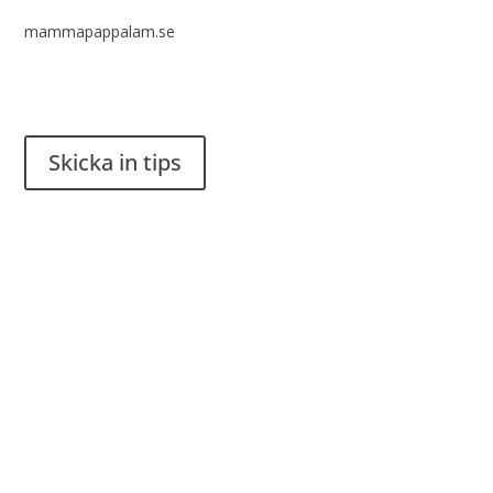
mammapappalam.se
Har du en smart lösning? Skicka ett tips till spinalistips.
Skicka in tips
Det är tillåtet att dela och sprida idéer från Spinalistips, enbart
i ett icke-kommersiellt syfte och med tydlig källhänvisning.
Stiftelsen Spinalis
Frösundaviks allé 4a
SE 169 89 Solna