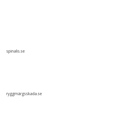
Spinalis webbplatser:
spinalis.se
ryggmärgsskada.se