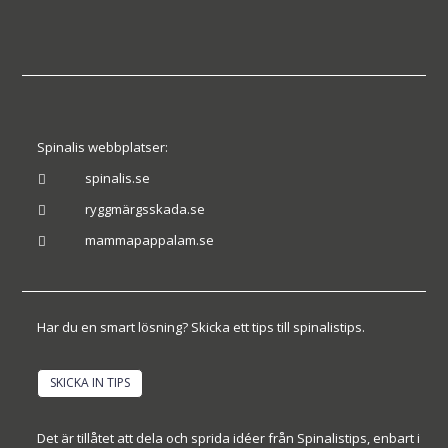
Spinalis webbplatser:
spinalis.se

ryggmärgsskada.se

mammapappalam.se

Har du en smart lösning? Skicka ett tips till spinalistips.
SKICKA IN TIPS
Det är tillåtet att dela och sprida idéer från Spinalistips, enbart i