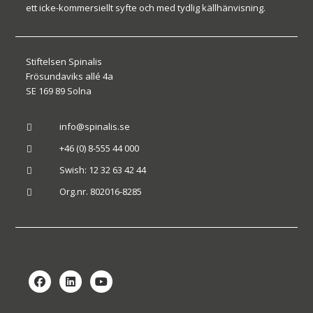
ett icke-kommersiellt syfte och med tydlig källhänvisning.
Stiftelsen Spinalis
Frösundaviks allé 4a
SE 169 89 Solna
info@spinalis.se

+46 (0) 8-555 44 000

Swish: 12 32 63 42 44

Org.nr. 802016-8285
