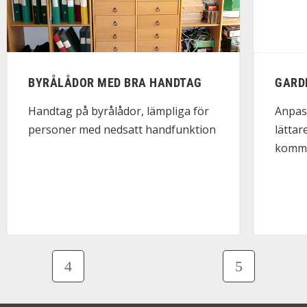
BYRÅLÅDOR MED BRA HANDTAG
GARD
Handtag på byrålådor, lämpliga för
Anpas
personer med nedsatt handfunktion
lättar
komma 