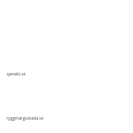
Spinalis webbplatser:
spinalis.se
ryggmärgsskada.se