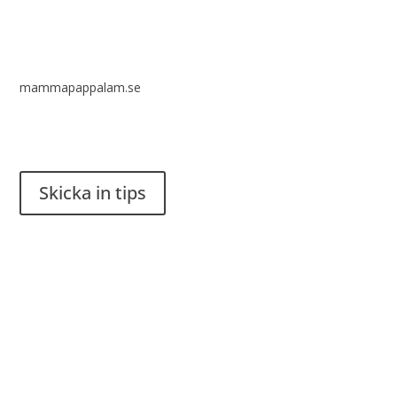
mammapappalam.se
Har du en smart lösning? Skicka ett tips till spinalistips.
Skicka in tips
Det är tillåtet att dela och sprida idéer från Spinalistips, enbart
i ett icke-kommersiellt syfte och med tydlig källhänvisning.
Stiftelsen Spinalis
Frösundaviks allé 4a
SE 169 89 Solna