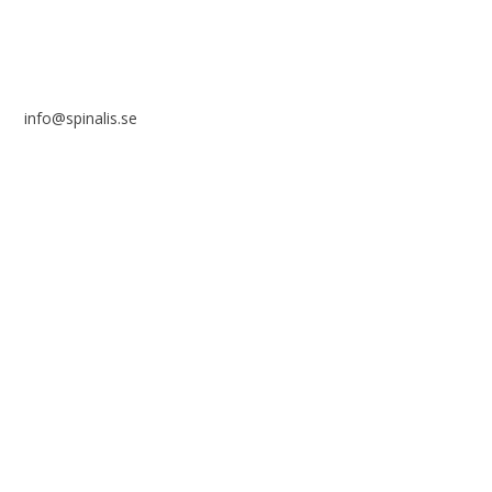
info@spinalis.se
+46 (0) 8-555 44 000
Swish: 12 32 63 42 44