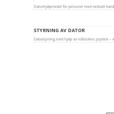
Datorhjälpmedel för personer med nedsatt hand
STYRNING AV DATOR
Datastyrning med hjälp av rullstolens joystick – 
Har 
ett ti
Spinalis webbplatser: