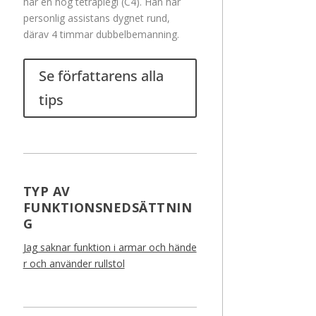
har en hög tetraplegi (C4). Han har
personlig assistans dygnet rund,
därav 4 timmar dubbelbemanning.
Se författarens alla
tips
TYP AV
FUNKTIONSNEDSÄTTNIN
G
Jag saknar funktion i armar och hände
r och använder rullstol