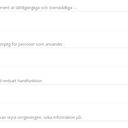
ent är lättillgängliga och överskådliga –...
 lämplig för personer som använder...
d nedsatt handfunktion
kan styra omgivningen, söka information på...