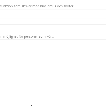
funktion som skriver med huvudmus och sköter...
en möjlighet för personer som kör...
du en smart lösning? Skicka
Stiftelsen Spinalis
ps till spinalistips.
Frösundaviks allé 4a
SE 169 89 Solna