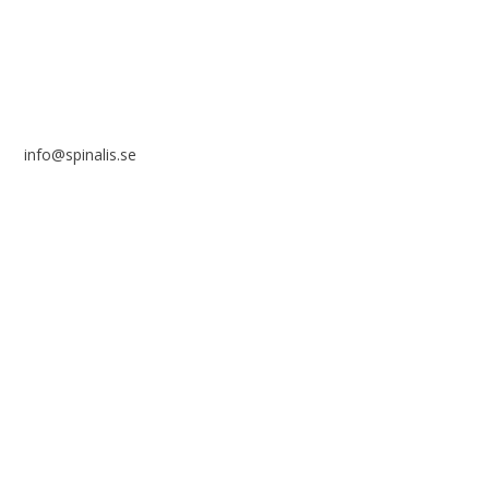
info@spinalis.se
+46 (0) 8-555 44 000
Swish: 12 32 63 42 44