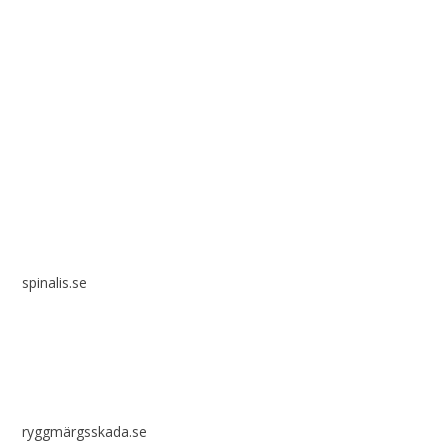
Spinalis webbplatser:
spinalis.se
ryggmärgsskada.se