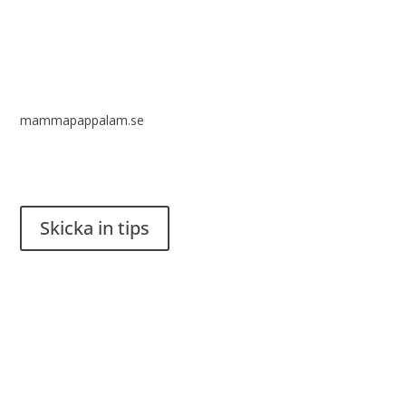
mammapappalam.se
Har du en smart lösning? Skicka ett tips till spinalistips.
Skicka in tips
Det är tillåtet att dela och sprida idéer från Spinalistips, enbart
i ett icke-kommersiellt syfte och med tydlig källhänvisning.
Stiftelsen Spinalis
Frösundaviks allé 4a
SE 169 89 Solna