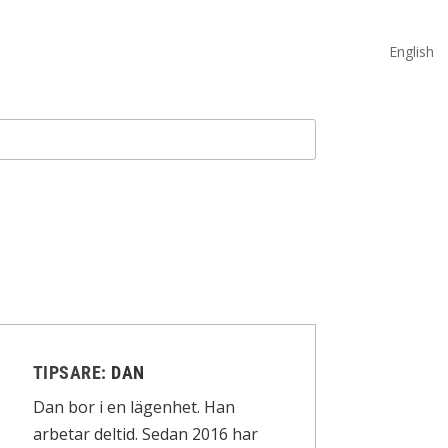
English
TIPSARE:
DAN
Dan bor i en lägenhet. Han
arbetar deltid. Sedan 2016 har