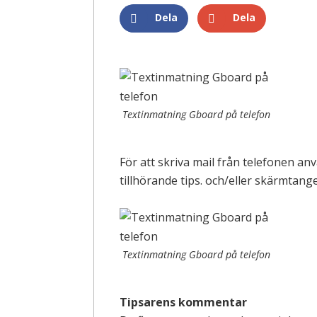
Dela
Dela
Textinmatning Gboard på telefon
För att skriva mail från telefonen a
tillhörande tips. och/eller skärmtan
Textinmatning Gboard på telefon
Tipsarens kommentar