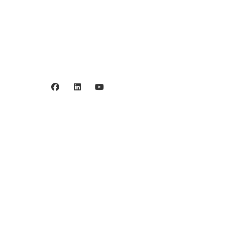
Integritetspolicy
©2006 - 2026 Stiftelsen
0
Spinalis.
44
5