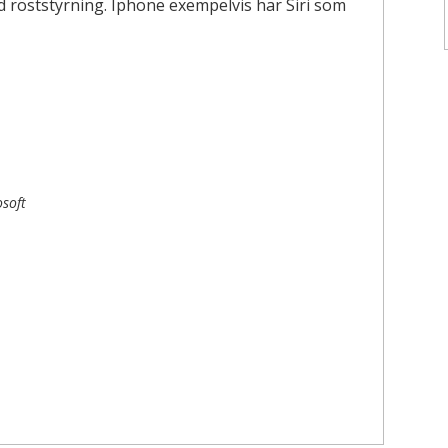
 röststyrning. Iphone exempelvis har Siri som
osoft