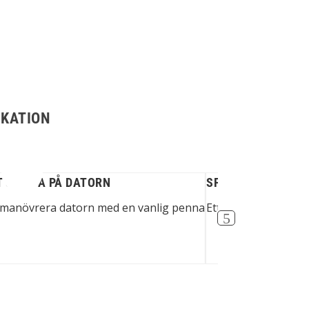
IKATION
T SKRIVA PÅ DATORN
SPECIALANPASSA
 manövrera datorn med en vanlig penna
Ett rullstolsbord so