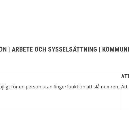
FON | ARBETE OCH SYSSELSÄTTNING | KOMMUN
AT
jligt för en person utan fingerfunktion att slå numren...
Att