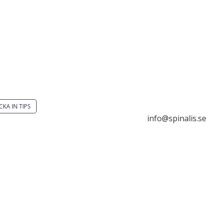
 du en smart lösning?
Stiftelsen Spinalis
ka ett tips till spinalistips.
Frösundaviks allé 4a
SE 169 89 Solna
CKA IN TIPS

info@spinalis.se
är tillåtet att dela och

da idéer från Spinalistips,
+46 (0) 8-555 44 00
rt i ett icke-kommersiellt
e och med tydlig

Swish: 12 32 63 42 
hänvisning.

Org.nr. 802016-828