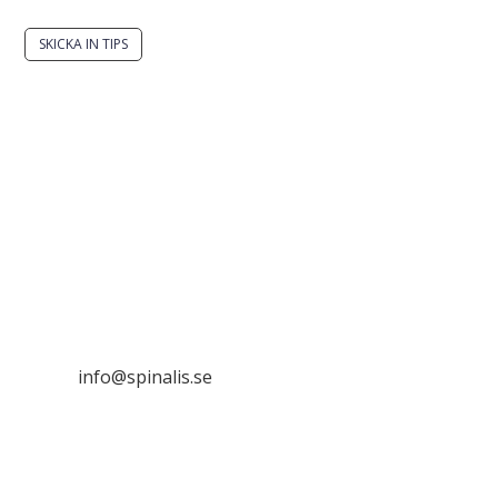
SKICKA IN TIPS
Det är tillåtet att dela och sprida idéer från
Spinalistips, enbart i ett icke-kommersiellt syfte och
med tydlig källhänvisning.
Stiftelsen Spinalis
Frösundaviks allé 4a
SE 169 89 Solna

info@spinalis.se

+46 (0) 8-555 44 000