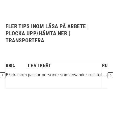
FLER TIPS INOM LÄSA PÅ ARBETE |
PLOCKA UPP/HÄMTA NER |
TRANSPORTERA
BRICKA ATT HA I KNÄT
RULL
er.
Bricka som passar personer som använder rullstol
– läm