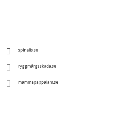
Spinalis webbplatser:

spinalis.se

ryggmärgsskada.se

mammapappalam.se
Har du en smart lösning? Skicka ett tips till
spinalistips.