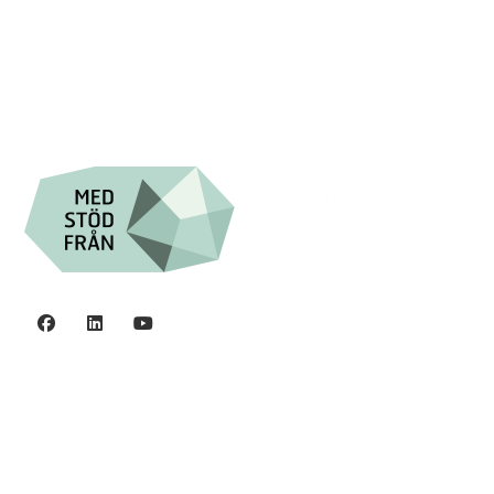

Swish: 12 32 63 42 44

Org.nr. 802016-8285
Integritetspolicy
©2006 - 2026 Stiftelsen Spinalis.