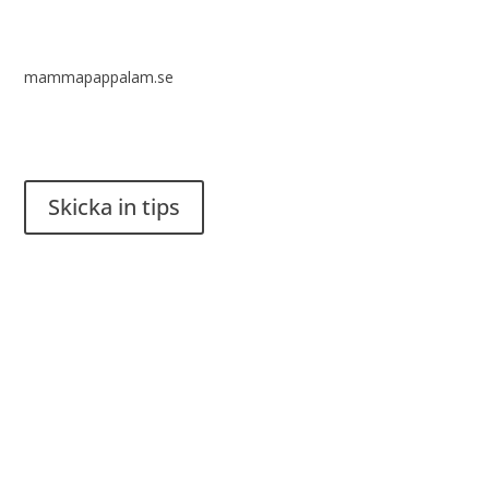
mammapappalam.se
Har du en smart lösning? Skicka ett tips till spinalistips.
Skicka in tips
Det är tillåtet att dela och sprida idéer från Spinalistips, enbart
i ett icke-kommersiellt syfte och med tydlig källhänvisning.
Stiftelsen Spinalis
Frösundaviks allé 4a
SE 169 89 Solna