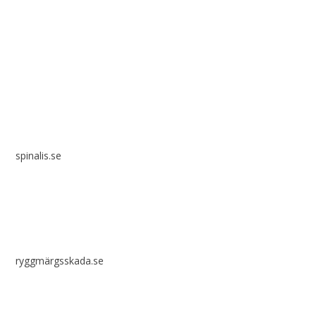
Spinalis webbplatser:
spinalis.se
ryggmärgsskada.se