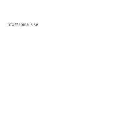
info@spinalis.se
+46 (0) 8-555 44 000
Swish: 12 32 63 42 44