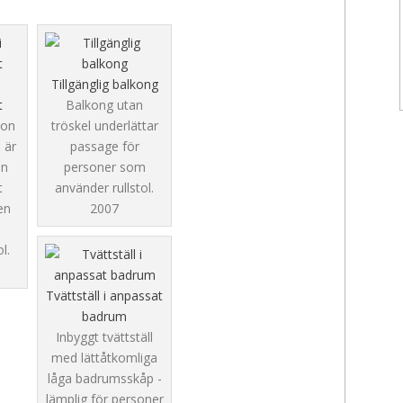
Tillgänglig balkong
t
Balkong utan
ion
tröskel underlättar
 är
passage för
en
personer som
t
använder rullstol.
en
2007
l.
Tvättställ i anpassat
badrum
Inbyggt tvättställ
med lättåtkomliga
låga badrumsskåp -
lämplig för personer