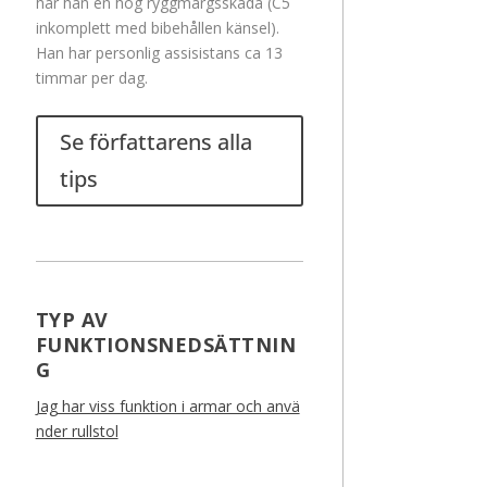
har han en hög ryggmärgsskada (C5
inkomplett med bibehållen känsel).
Han har personlig assisistans ca 13
timmar per dag.
Se författarens alla
tips
TYP AV
FUNKTIONSNEDSÄTTNIN
G
Jag har viss funktion i armar och anvä
nder rullstol