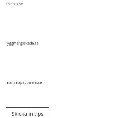
spinalis.se
ryggmärgsskada.se
mammapappalam.se
Har du en smart lösning? Skicka ett tips till spinalistips.
Skicka in tips