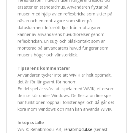
’HeadMaster’. Huvudmusen fungerar trådlöst och
ersätter en standardmus. Användaren flyttar på
musen med hjälp av en reflexbricka som sitter på
näsan och en mottagare som sitter på
dataskärmen. Infrarött ljus från mottagaren
känner av användarens huvudrörelser genom
reflexbrickan. En sug- och blåskontakt som är
monterad på användarens huvud fungerar som
musens höger och vänsterklick.
Tipsarens kommentarer
Användaren tycker inte att WiVIK är helt optimalt,
det är för långsamt för honom.
En del spel är svåra att spela med WiVIK, eftersom
de inte kör under Windows. De flesta on-line spel
har funktionen ’öppna i fönsterläge’ och då går det
köra inom Windows och man kan använda WiVIK.
Inköpsställe
WivIK: Rehabmodul AB,
rehabmodul.se
(senast