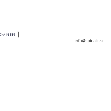
 du en smart lösning?
Stiftelsen Spinalis
ka ett tips till spinalistips.
Frösundaviks allé 4a
SE 169 89 Solna
CKA IN TIPS

info@spinalis.se
är tillåtet att dela och
da idéer från Spinalistips,

+46 (0) 8-555 44 00
rt i ett icke-kommersiellt
e och med tydlig

Swish: 12 32 63 42 
hänvisning.

Org.nr. 802016-828