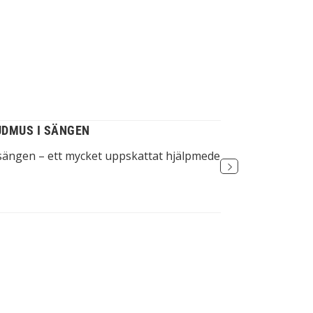
UDMUS I SÄNGEN
KLICKKNAP
i sängen – ett mycket uppskattat hjälpmedel för...
Extern klick