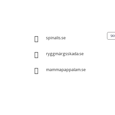
Har
Skic
Spinalis webbplatser:
SKI

spinalis.se
Det 

ryggmärgsskada.se
spri
enba

mammapappalam.se
syft
käll