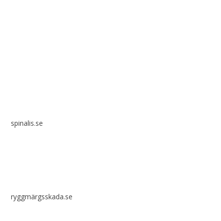
Spinalis webbplatser:
spinalis.se
ryggmärgsskada.se