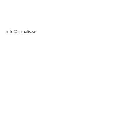
info@spinalis.se
+46 (0) 8-555 44 000
Swish: 12 32 63 42 44