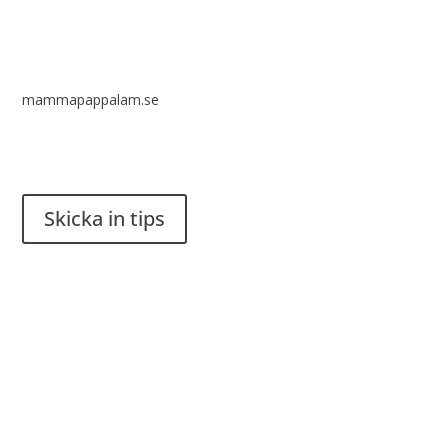
mammapappalam.se
Har du en smart lösning? Skicka ett tips till spinalistips.
Skicka in tips
Det är tillåtet att dela och sprida idéer från Spinalistips, enbart
i ett icke-kommersiellt syfte och med tydlig källhänvisning.
Stiftelsen Spinalis
Frösundaviks allé 4a
SE 169 89 Solna