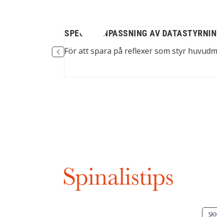
SPECIALANPASSNING AV DATASTYRNI
r fler tangenter...
För att spara på reflexer som styr huvud
Har
Skic
Spinalis webbplatser:
SKI