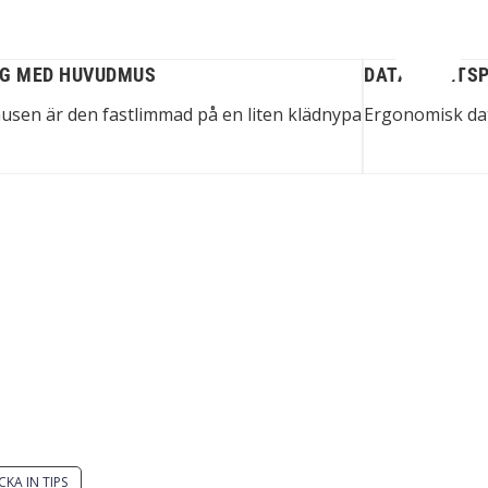
NG MED HUVUDMUS
DATAARBETS
musen är den fastlimmad på en liten klädnypa
Ergonomisk dat
 du en smart lösning?
Stiftelsen Spinalis
ka ett tips till spinalistips.
Frösundaviks allé 4a
SE 169 89 Solna
CKA IN TIPS