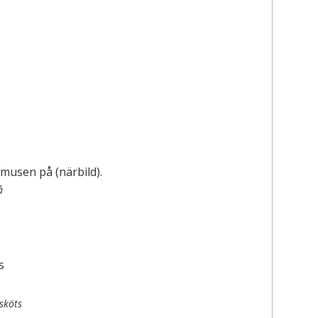
å
sköts