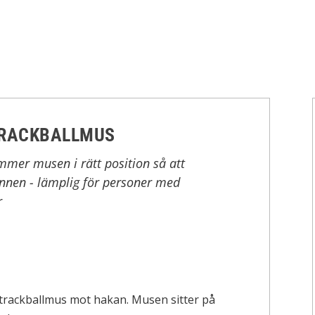
TRACKBALLMUS
mer musen i rätt position så att
nen - lämplig för personer med
r