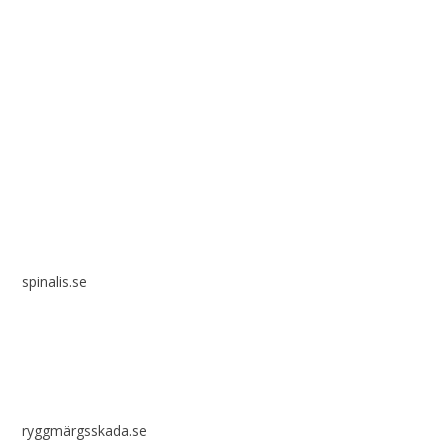
Spinalis webbplatser:
spinalis.se
ryggmärgsskada.se