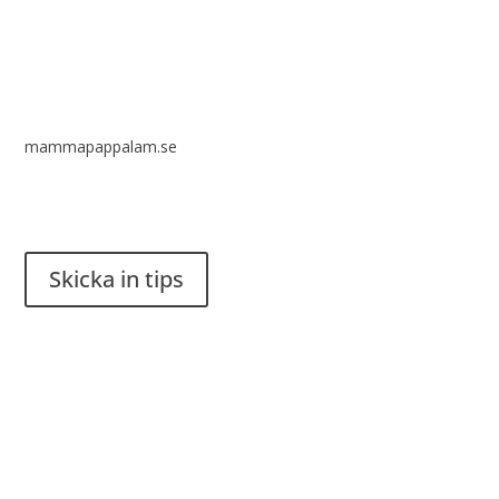
mammapappalam.se
Har du en smart lösning? Skicka ett tips till spinalistips.
Skicka in tips
Det är tillåtet att dela och sprida idéer från Spinalistips, enbart
i ett icke-kommersiellt syfte och med tydlig källhänvisning.
Stiftelsen Spinalis
Frösundaviks allé 4a
SE 169 89 Solna