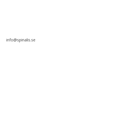
info@spinalis.se
+46 (0) 8-555 44 000
Swish: 12 32 63 42 44