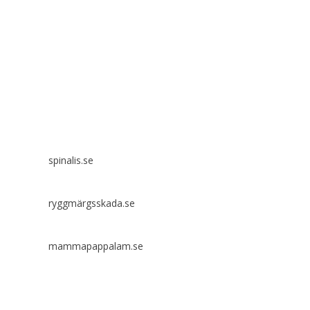
Spinalis webbplatser:
spinalis.se
ryggmärgsskada.se
mammapappalam.se
Har du en smart lösning? Skicka ett tips till spinalistips.