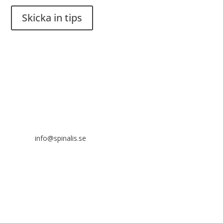
Skicka in tips
Det är tillåtet att dela och sprida idéer från Spinalistips, enbart
i ett icke-kommersiellt syfte och med tydlig källhänvisning.
Stiftelsen Spinalis
Frösundaviks allé 4a
SE 169 89 Solna
info@spinalis.se
+46 (0) 8-555 44 000
Swish: 12 32 63 42 44