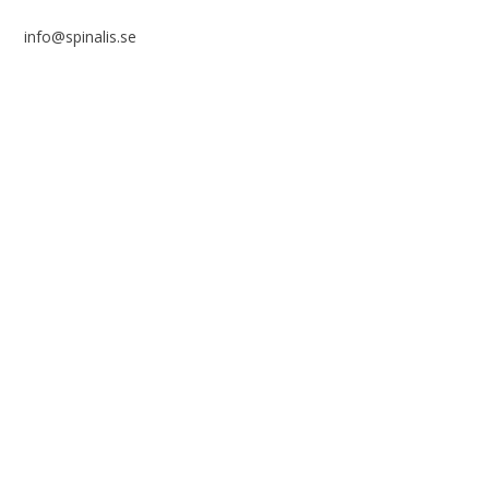
info@spinalis.se
+46 (0) 8-555 44 000
Swish: 12 32 63 42 44