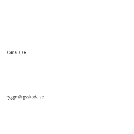
Spinalis webbplatser:
spinalis.se
ryggmärgsskada.se