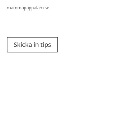
mammapappalam.se
Har du en smart lösning? Skicka ett tips till spinalistips.
Skicka in tips
Det är tillåtet att dela och sprida idéer från Spinalistips, enbart
i ett icke-kommersiellt syfte och med tydlig källhänvisning.
Stiftelsen Spinalis
Frösundaviks allé 4a
SE 169 89 Solna