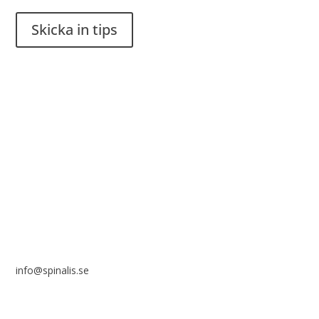
Skicka in tips
Det är tillåtet att dela och sprida idéer från Spinalistips, enbart
i ett icke-kommersiellt syfte och med tydlig källhänvisning.
Stiftelsen Spinalis
Frösundaviks allé 4a
SE 169 89 Solna
info@spinalis.se