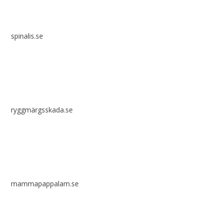
spinalis.se
ryggmärgsskada.se
mammapappalam.se
Har du en smart lösning? Skicka ett tips till spinalistips.