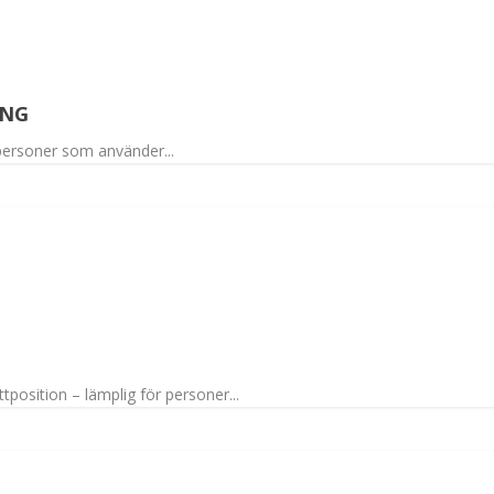
ING
r personer som använder...
ttposition – lämplig för personer...