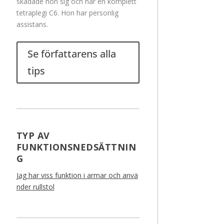
skadade hon sig och har en komplett
tetraplegi C6. Hon har personlig
assistans.
Se författarens alla
tips
TYP AV
FUNKTIONSNEDSÄTTNIN
G
Jag har viss funktion i armar och anvä
nder rullstol