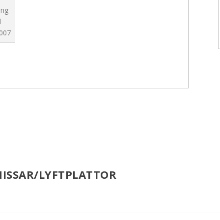
ing
l
007
HISSAR/LYFTPLATTOR