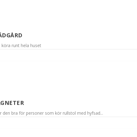
RÄDGÅRD
 köra runt hela huset
AGNETER
r den bra för personer som kör rullstol med hyfsad...