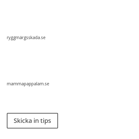
ryggmärgsskada.se
mammapappalam.se
Har du en smart lösning? Skicka ett tips till spinalistips.
Skicka in tips