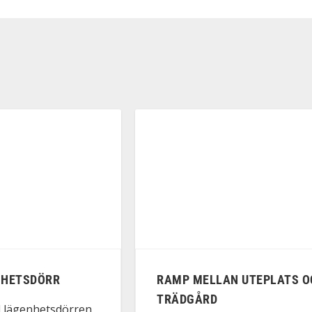
NHETSDÖRR
RAMP MELLAN UTEPLATS O
TRÄDGÅRD
l lägenhetsdörren