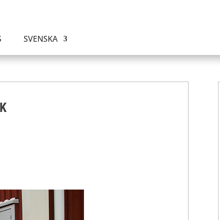
S
SVENSKA
K