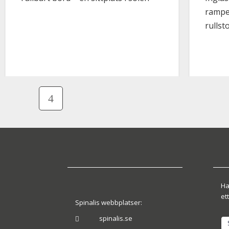
rampe
rullsto
Ha
ett
Spinalis webbplatser:
spinalis.se
