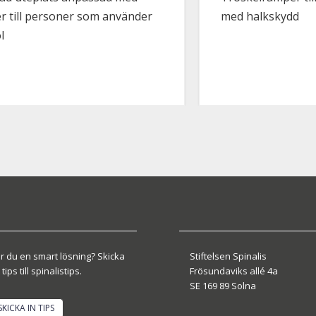
r till personer som använder
med halkskydd
l
r du en smart lösning? Skicka
Stiftelsen Spinalis
 tips till spinalistips.
Frösundaviks allé 4a
SE 169 89 Solna
SKICKA IN TIPS