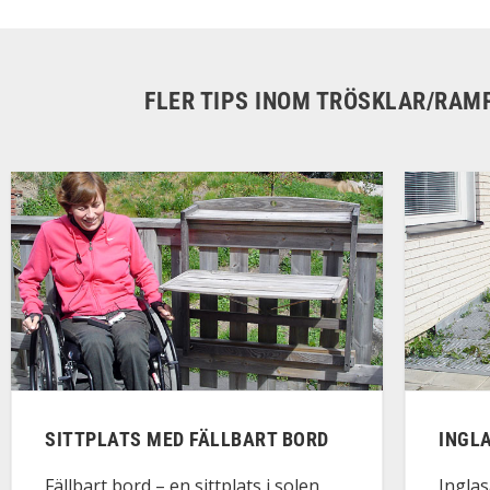
FLER TIPS INOM TRÖSKLAR/RAM
SITTPLATS MED FÄLLBART BORD
INGL
Fällbart bord – en sittplats i solen
Ingla