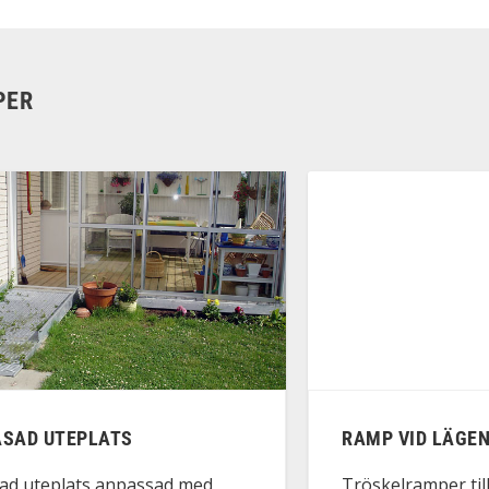
PER
ASAD UTEPLATS
RAMP VID LÄGE
sad uteplats anpassad med
Tröskelramper til