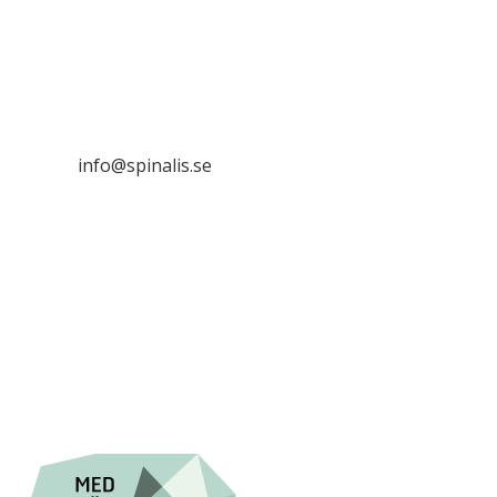
Stiftelsen Spinalis
Frösundaviks allé 4a
SE 169 89 Solna

info@spinalis.se

+46 (0) 8-555 44 000

Swish: 12 32 63 42 44

Org.nr. 802016-8285