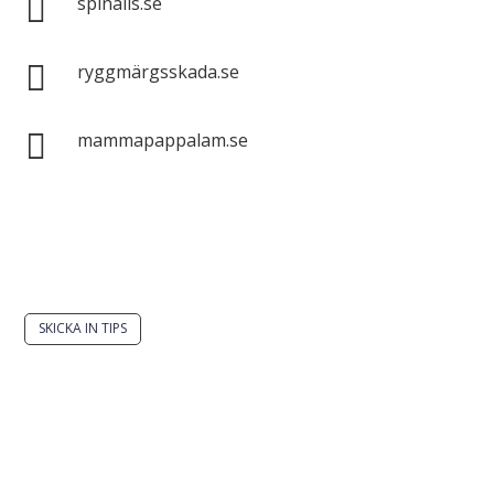

spinalis.se

ryggmärgsskada.se

mammapappalam.se
Har du en smart lösning? Skicka ett tips till
spinalistips.
SKICKA IN TIPS
Det är tillåtet att dela och sprida idéer från
Spinalistips, enbart i ett icke-kommersiellt syfte och
med tydlig källhänvisning.