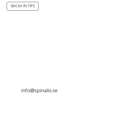
SKICKA IN TIPS
Det är tillåtet att dela och sprida idéer från
Spinalistips, enbart i ett icke-kommersiellt syfte och
med tydlig källhänvisning.
Stiftelsen Spinalis
Frösundaviks allé 4a
SE 169 89 Solna
info@spinalis.se
+46 (0) 8-555 44 000
Swish: 12 32 63 42 44