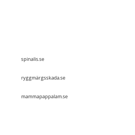
Spinalis webbplatser:
spinalis.se
ryggmärgsskada.se
mammapappalam.se
Har du en smart lösning? Skicka ett tips till
spinalistips.