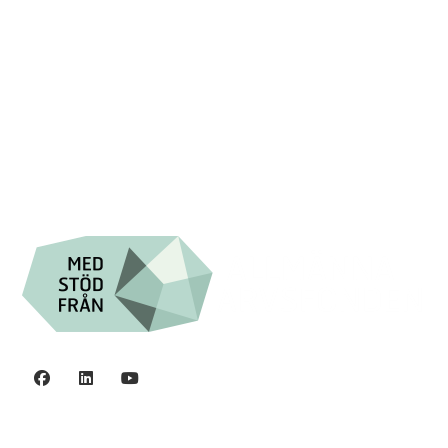

+46 (0) 8-555 44 000

Swish: 12 32 63 42 44

Org.nr. 802016-8285
Integritetspolicy