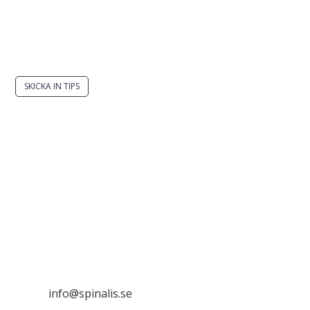
Har du en smart lösning? Skicka ett tips till
spinalistips.
SKICKA IN TIPS
Det är tillåtet att dela och sprida idéer från
Spinalistips, enbart i ett icke-kommersiellt syfte och
med tydlig källhänvisning.
Stiftelsen Spinalis
Frösundaviks allé 4a
SE 169 89 Solna

info@spinalis.se