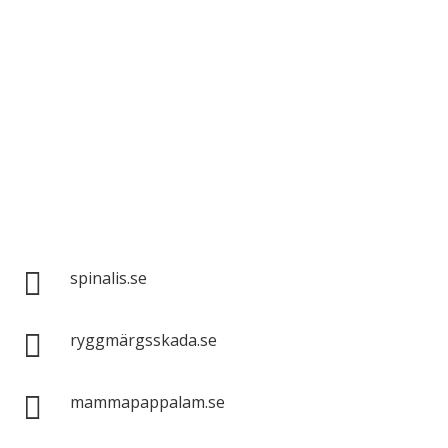
Spinalis webbplatser:

spinalis.se

ryggmärgsskada.se

mammapappalam.se