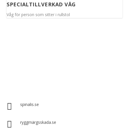
SPECIALTILLVERKAD VÅG
Våg för person som sitter i rullstol
Spinalis webbplatser:

spinalis.se

ryggmärgsskada.se