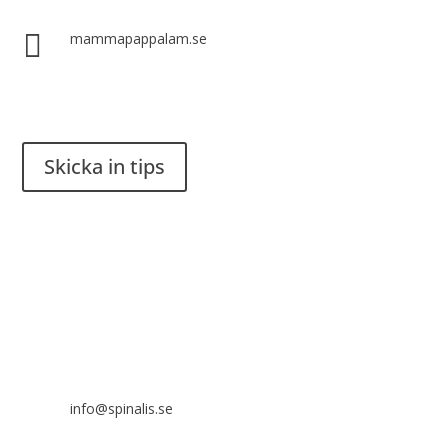

mammapappalam.se
Har du en smart lösning? Skicka ett tips till spinalistips.
Skicka in tips
Det är tillåtet att dela och sprida idéer från Spinalistips, enbart
i ett icke-kommersiellt syfte och med tydlig källhänvisning.
Stiftelsen Spinalis
Frösundaviks allé 4a
SE 169 89 Solna

info@spinalis.se