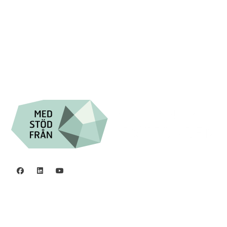

+46 (0) 8-555 44 000

Swish: 12 32 63 42 44

Org.nr. 802016-8285
Integritetspolicy
©2006 - 2026 Stiftelsen Spinalis.