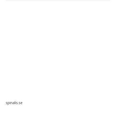
Spinalis webbplatser:
spinalis.se