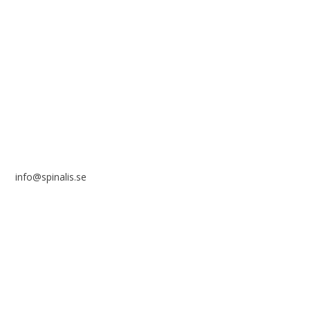
i ett icke-kommersiellt syfte och med tydlig källhänvisning.
Stiftelsen Spinalis
Frösundaviks allé 4a
SE 169 89 Solna
info@spinalis.se
+46 (0) 8-555 44 000