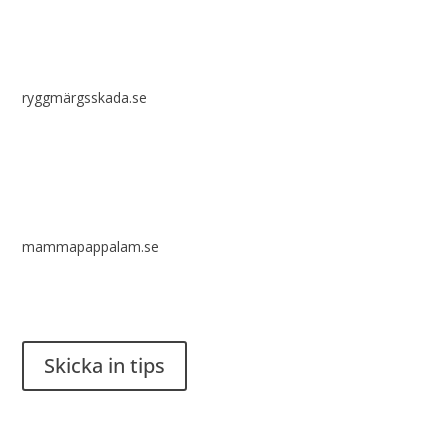
ryggmärgsskada.se
mammapappalam.se
Har du en smart lösning? Skicka ett tips till spinalistips.
Skicka in tips
Det är tillåtet att dela och sprida idéer från Spinalistips, enbart