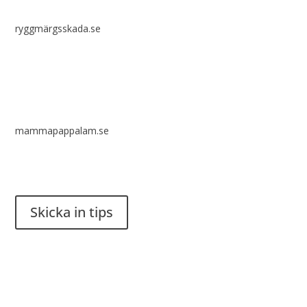
ryggmärgsskada.se
mammapappalam.se
Har du en smart lösning? Skicka ett tips till spinalistips.
Skicka in tips
Det är tillåtet att dela och sprida idéer från Spinalistips, enbart
i ett icke-kommersiellt syfte och med tydlig källhänvisning.