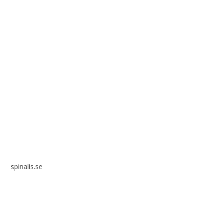
Spinalis webbplatser:
spinalis.se