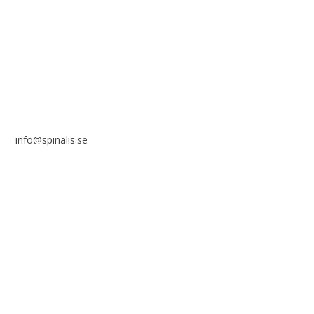
Stiftelsen Spinalis
Frösundaviks allé 4a
SE 169 89 Solna
info@spinalis.se
+46 (0) 8-555 44 000