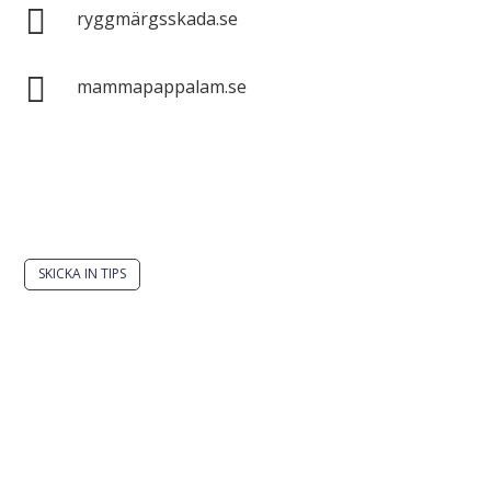

ryggmärgsskada.se

mammapappalam.se
Har du en smart lösning? Skicka ett tips till
spinalistips.
SKICKA IN TIPS
Det är tillåtet att dela och sprida idéer från
Spinalistips, enbart i ett icke-kommersiellt syfte och
med tydlig källhänvisning.
Stiftelsen Spinalis