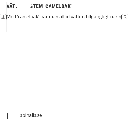
VÄTSKESYSTEM ’CAMELBAK’
ion
Med ’camelbak’ har man alltid vatten tillgängligt när man 
Spinalis webbplatser:

spinalis.se