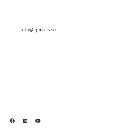
Frösundaviks allé 4a
SE 169 89 Solna

info@spinalis.se

+46 (0) 8-555 44 000

Swish: 12 32 63 42 44

Org.nr. 802016-8285