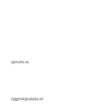
Spinalis webbplatser:
spinalis.se
ryggmärgsskada.se