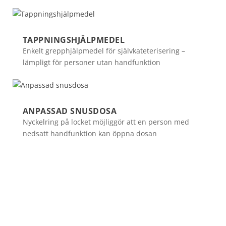
TAPPNINGSHJÄLPMEDEL
Enkelt grepphjälpmedel för självkateterisering –
lämpligt för personer utan handfunktion
ANPASSAD SNUSDOSA
Nyckelring på locket möjliggör att en person med
nedsatt handfunktion kan öppna dosan