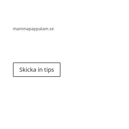
mammapappalam.se
Har du en smart lösning? Skicka ett tips till
spinalistips.
Skicka in tips
Det är tillåtet att dela och sprida idéer från
Spinalistips, enbart i ett icke-kommersiellt syfte och
med tydlig källhänvisning.
Stiftelsen Spinalis
Frösundaviks allé 4a