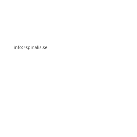
SE 169 89 Solna
info@spinalis.se
+46 (0) 8-555 44 000