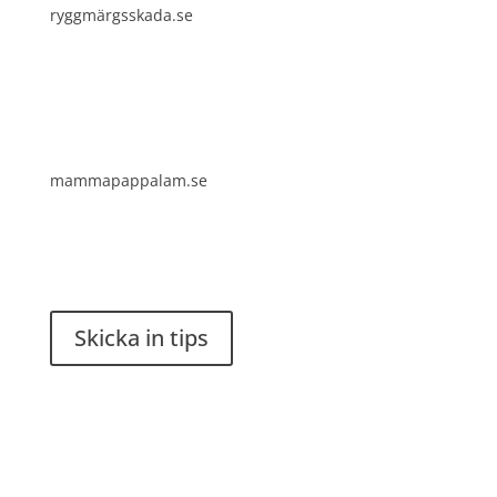
ryggmärgsskada.se
mammapappalam.se
Har du en smart lösning? Skicka ett tips till
spinalistips.
Skicka in tips
Det är tillåtet att dela och sprida idéer från
Spinalistips, enbart i ett icke-kommersiellt syfte och
med tydlig källhänvisning.