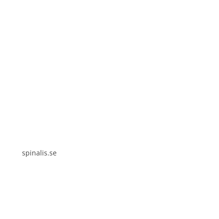
Spinalis webbplatser:
spinalis.se