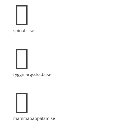

spinalis.se

ryggmärgsskada.se

mammapappalam.se