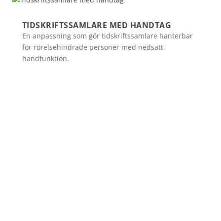
TIDSKRIFTSSAMLARE MED HANDTAG
En anpassning som gör tidskriftssamlare hanterbar
för rörelsehindrade personer med nedsatt
handfunktion.
Spinalis webbplatser: