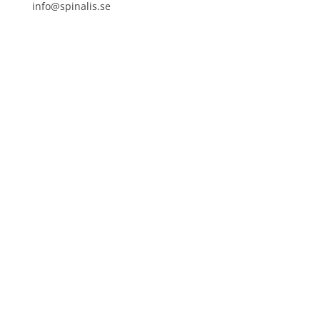
info@spinalis.se

+46 (0) 8-555 44 000

Swish: 12 32 63 42 44
