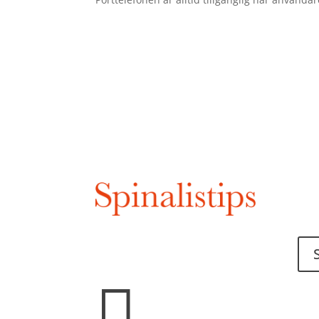
Har 
ett t
Spinalis webbplatser:

Det 
idée