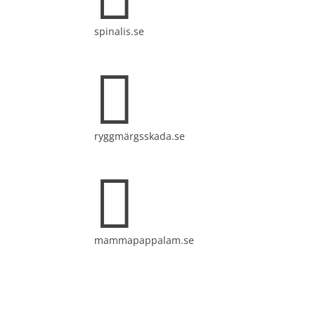
ett 
med 
spinalis.se

ryggmärgsskada.se

mammapappalam.se