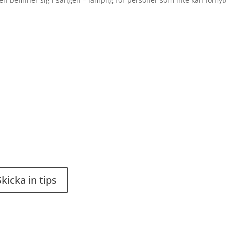
du en smart lösning? Skicka
Stiftelsen Spinalis
ips till spinalistips.
Frösundaviks allé 4a
SE 169 89 Solna
Skicka in tips

är tillåtet att dela och sprida
r från Spinalistips, enbart i