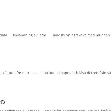
data
Användning av larm
Handskrivning/skriva med munnen
m står utanför dörren samt att kunna öppna och låsa dörren från s
RD
ren befinner sig i sängen – lämplig för personer som inte kan förflyt