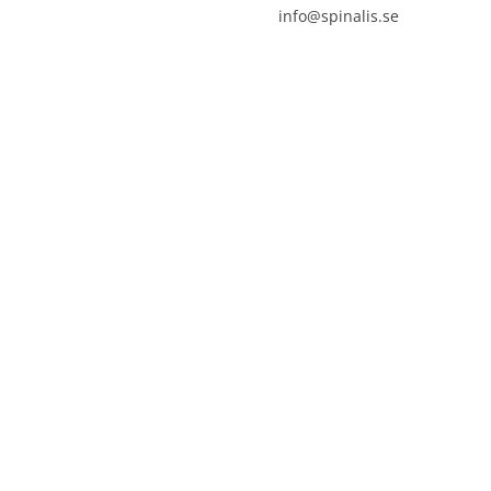
info@spinalis.se
icke-kommersiellt syfte och
tydlig källhänvisning.

+46 (0) 8-555 44 000

Swish: 12 32 63 42 44
