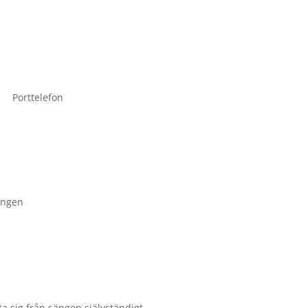
Porttelefon
ängen
ta sig från sängen självständigt