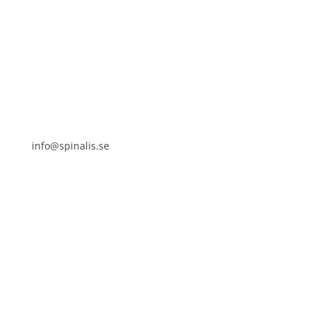
Stiftelsen Spinalis
Frösundaviks allé 4a
SE 169 89 Solna
info@spinalis.se
+46 (0) 8-555 44 000