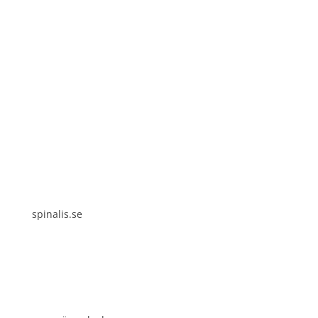
Spinalis webbplatser:
spinalis.se