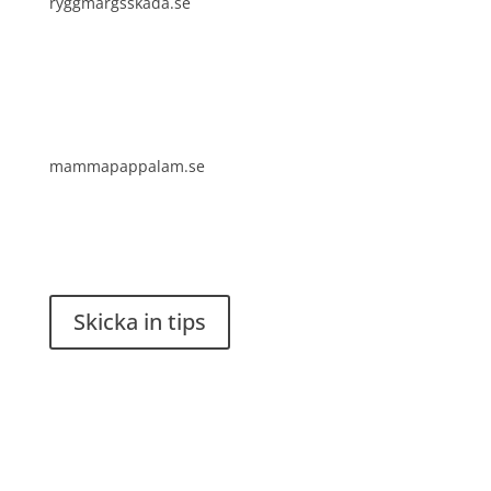
ryggmärgsskada.se
mammapappalam.se
Har du en smart lösning? Skicka ett tips till
spinalistips.
Skicka in tips
Det är tillåtet att dela och sprida idéer från
Spinalistips, enbart i ett icke-kommersiellt syfte och
med tydlig källhänvisning.