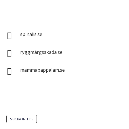
Spinalis webbplatser:

spinalis.se

ryggmärgsskada.se

mammapappalam.se
Har du en smart lösning? Skicka ett tips till
spinalistips.
SKICKA IN TIPS