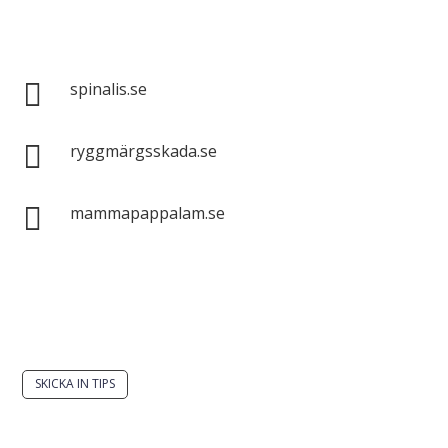
Spinalis webbplatser:

spinalis.se

ryggmärgsskada.se

mammapappalam.se
Har du en smart lösning? Skicka ett tips till
spinalistips.
SKICKA IN TIPS
Det är tillåtet att dela och sprida idéer från