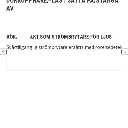
DÖRRÖPPNARE/-LÅS | SÄTTA PÅ/STÄNGA
AV
RÖRELSEVAKT SOM STRÖMBRYTARE FÖR LJUS
...
Svårtillgänglig strömbrytare ersätts med rörelsedetekto