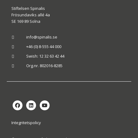
Stiftelsen Spinalis
Frösundaviks allé 4a
SE 169 89 Solna
info@spinalis.se

+46 (0) 8-555 44 000

Swish: 12 32 63 42 44

Org.nr. 802016-8285

Integritetspolicy