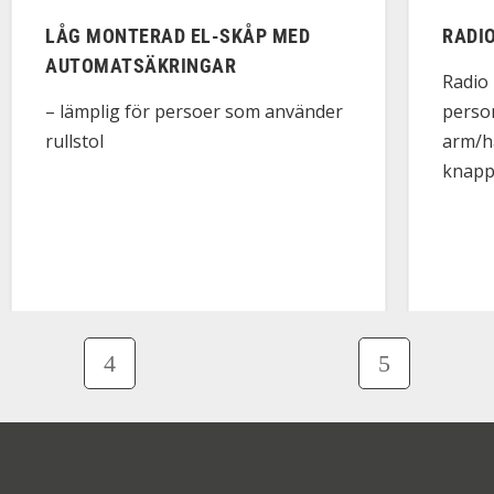
LÅG MONTERAD EL-SKÅP MED
RADI
AUTOMATSÄKRINGAR
Radio 
perso
– lämplig för persoer som använder
arm/h
rullstol
knappa