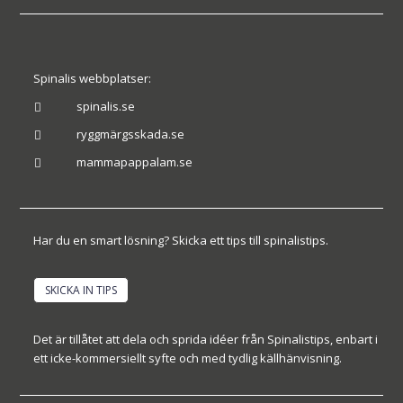
Spinalis webbplatser:
spinalis.se

ryggmärgsskada.se

mammapappalam.se

Har du en smart lösning? Skicka ett tips till spinalistips.
SKICKA IN TIPS
Det är tillåtet att dela och sprida idéer från Spinalistips, enbart i
ett icke-kommersiellt syfte och med tydlig källhänvisning.