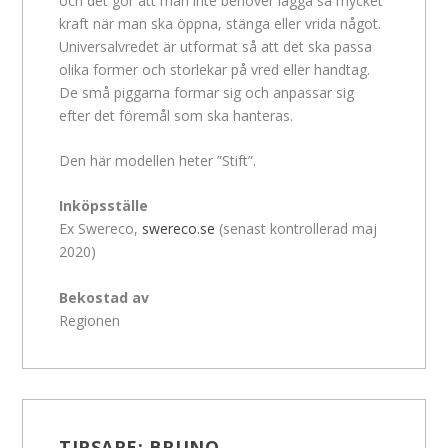
och det gör att man inte behöver lägga så mycket
kraft när man ska öppna, stänga eller vrida något.
Universalvredet är utformat så att det ska passa
olika former och storlekar på vred eller handtag.
De små piggarna formar sig och anpassar sig
efter det föremål som ska hanteras.
Den här modellen heter ”Stift”.
Inköpsställe
Ex Swereco,
swereco.se
(senast kontrollerad maj
2020)
Bekostad av
Regionen
TIPSARE:
BRUNO