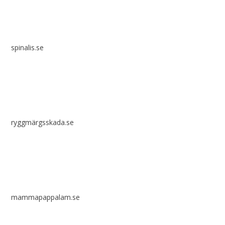
spinalis.se
ryggmärgsskada.se
mammapappalam.se
Har du en smart lösning? Skicka ett tips till spinalistips.