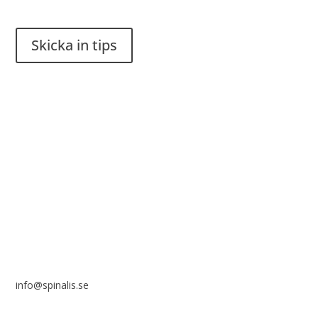
Skicka in tips
Det är tillåtet att dela och sprida idéer från Spinalistips, enbart
i ett icke-kommersiellt syfte och med tydlig källhänvisning.
Stiftelsen Spinalis
Frösundaviks allé 4a
SE 169 89 Solna
info@spinalis.se