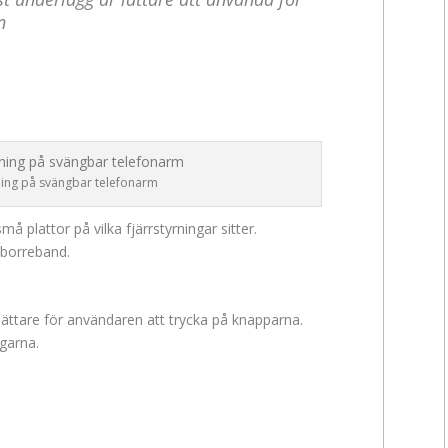
n
rning på svängbar telefonarm
 plattor på vilka fjärrstyrningar sitter.
rdborreband.
 lättare för användaren att trycka på knapparna.
garna.