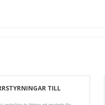
RRSTYRNINGAR TILL
st underlägg är lättare att använda för