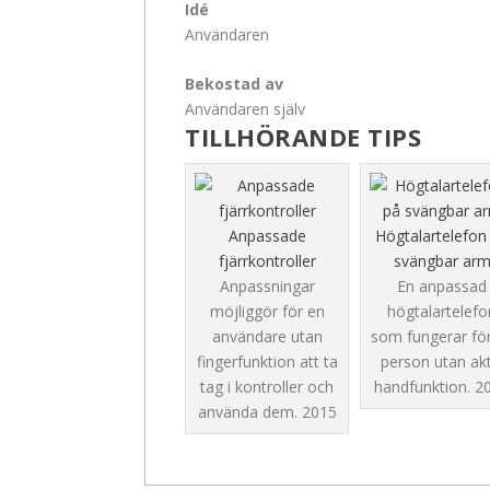
Idé
Användaren
Bekostad av
Användaren själv
TILLHÖRANDE TIPS
Anpassade
Högtalartelefon
fjärrkontroller
svängbar ar
Anpassningar
En anpassad
möjliggör för en
högtalartelefo
användare utan
som fungerar fö
fingerfunktion att ta
person utan akt
tag i kontroller och
handfunktion.
2
använda dem.
2015