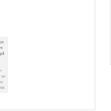
 på
m
n
r en
iv
006