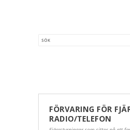
FÖRVARING FÖR FJÄ
RADIO/TELEFON
Fjärrstyrningar som sitter på ett fa