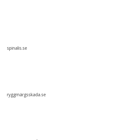
Spinalis webbplatser:
spinalis.se
ryggmärgsskada.se