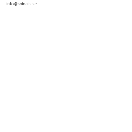
info@spinalis.se
+46 (0) 8-555 44 000
Swish: 12 32 63 42 44