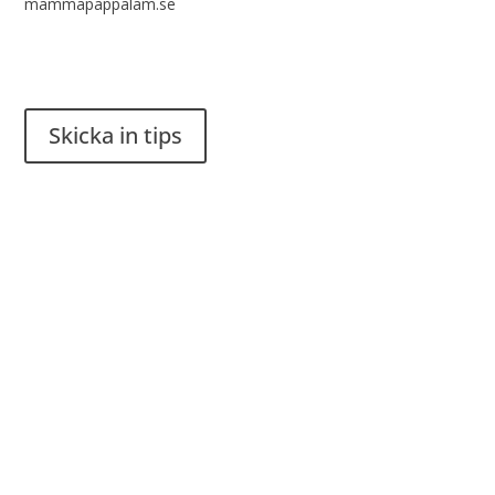
mammapappalam.se
Har du en smart lösning? Skicka ett tips till spinalistips.
Skicka in tips
Det är tillåtet att dela och sprida idéer från Spinalistips, enbart
i ett icke-kommersiellt syfte och med tydlig källhänvisning.
Stiftelsen Spinalis
Frösundaviks allé 4a
SE 169 89 Solna