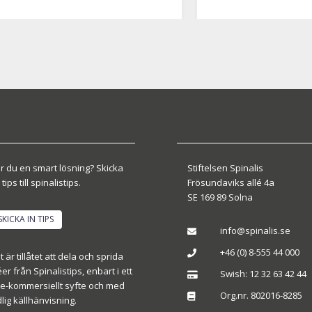
r du en smart lösning? Skicka
Stiftelsen Spinalis
 tips till spinalistips.
Frösundaviks allé 4a
SE 169 89 Solna
SKICKA IN TIPS
info@spinalis.se

+46 (0) 8-555 44 000

t är tillåtet att dela och sprida
éer från Spinalistips, enbart i ett
Swish: 12 32 63 42 44

ke-kommersiellt syfte och med
Org.nr. 802016-8285

dlig källhänvisning.