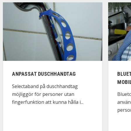
ANPASSAT DUSCHHANDTAG
BLUE
MOBI
Selectaband på duschhandtag
möjliggör för personer utan
Bluet
fingerfunktion att kunna hålla i...
använ
person