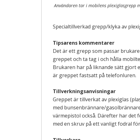
Användaren tar i mobilens plexiglasgrepp
Specialtillverkad grepp/klyka av plex
Tipsarens kommentarer
Det är ett grepp som passar brukaren
greppet och ta tag i och hålla mobilt
Brukaren har på liknande sätt gjort e
är greppet fastsatt på telefonluren.
Tillverkningsanvisningar
Greppet är tillverkat av plexiglas (p
med bunsenbrännare/gasolbrännare me
värmepistol också. Därefter har det f
med en skruv på ett vanligt fodral fö
Tillverkare