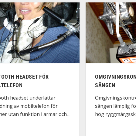
TOOTH HEADSET FÖR
OMGIVNINGSKON
LTELEFON
SÄNGEN
ooth headset underlättar
Omgivningskontrol
dning av mobiltelefon för
sängen lämplig f
er utan funktion i armar och...
hög ryggmärgssk