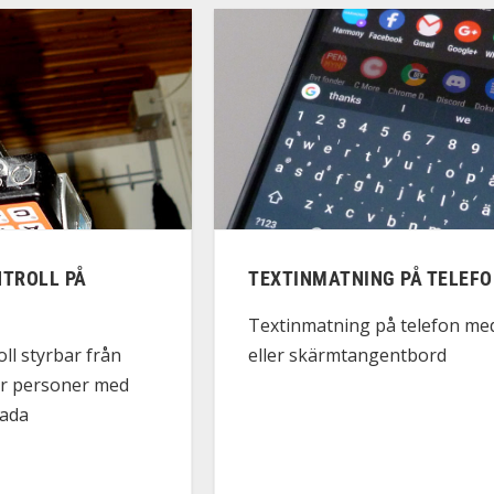
TROLL PÅ
TEXTINMATNING PÅ TELEF
Textinmatning på telefon me
eller skärmtangentbord
l styrbar från
ör personer med
ada