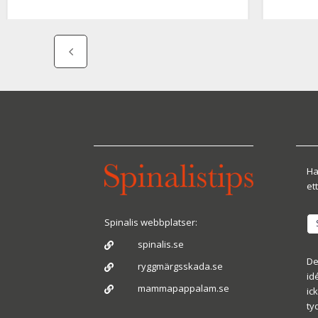
Ha
ett
Spinalis webbplatser:
spinalis.se

De
ryggmärgsskada.se

id
mammapappalam.se

ic
ty