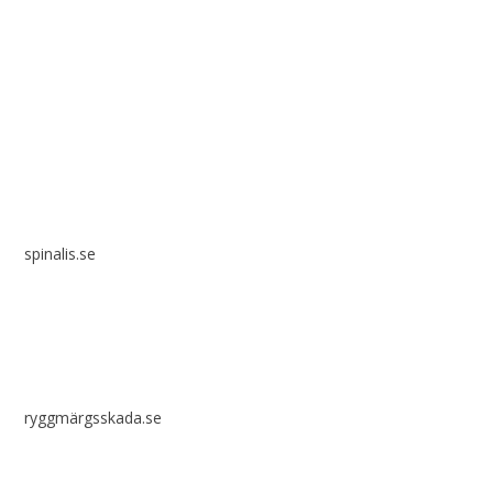
Spinalis webbplatser:
spinalis.se
ryggmärgsskada.se