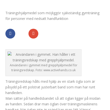
Träningshjälpmedel som möjliggör självständig gymträning
för personer med nedsatt handfunktion
Dela
Dela
Användaren i gymmet med grepphjälpmedel för
träningsredskap. Foto: www.activehands.co.uk
Träningsredskap hålls med hjälp av en stark ögla som är
påsydd på ett polstrat justerbart band som man har runt
handleden.
Man sätter på handledsbandet så att öglan ligger på insidan
av handen. Sedan drar man öglan över träningsmaskinens
handtag. När öglan inte är spänd kan man lätt ’släppa’