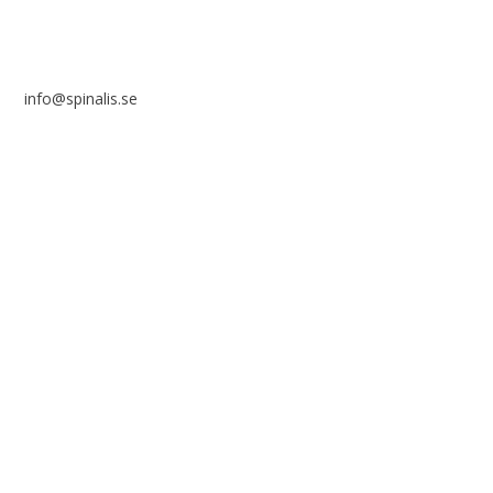
info@spinalis.se
+46 (0) 8-555 44 000
Swish: 12 32 63 42 44