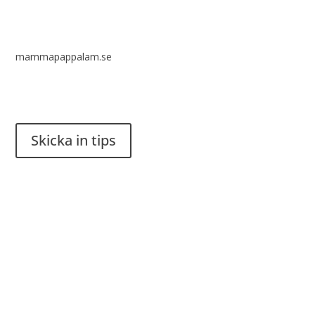
mammapappalam.se
Har du en smart lösning? Skicka ett tips till spinalistips.
Skicka in tips
Det är tillåtet att dela och sprida idéer från Spinalistips, enbart
i ett icke-kommersiellt syfte och med tydlig källhänvisning.
Stiftelsen Spinalis
Frösundaviks allé 4a
SE 169 89 Solna