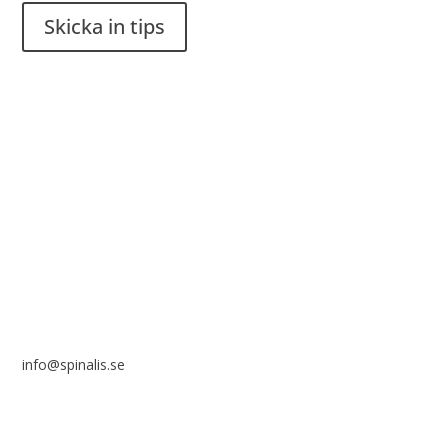
Skicka in tips
Det är tillåtet att dela och sprida idéer från Spinalistips, enbart
i ett icke-kommersiellt syfte och med tydlig källhänvisning.
Stiftelsen Spinalis
Frösundaviks allé 4a
SE 169 89 Solna

info@spinalis.se