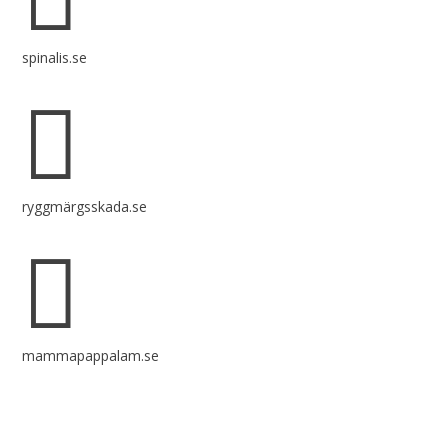
spinalis.se

ryggmärgsskada.se

mammapappalam.se
Har du en smart lösning? Skicka ett tips till spinalistips.