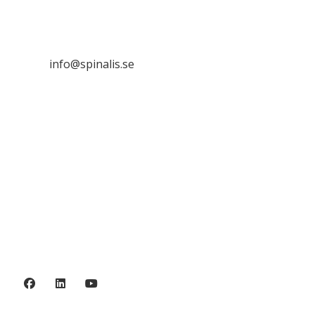
Frösundaviks allé 4a
SE 169 89 Solna

info@spinalis.se

+46 (0) 8-555 44 000

Swish: 12 32 63 42 44

Org.nr. 802016-8285