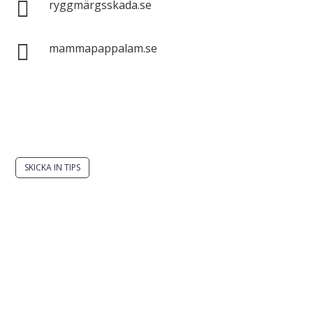

ryggmärgsskada.se

mammapappalam.se
Har du en smart lösning? Skicka ett tips till
spinalistips.
SKICKA IN TIPS
Det är tillåtet att dela och sprida idéer från
Spinalistips, enbart i ett icke-kommersiellt syfte och
med tydlig källhänvisning.
Stiftelsen Spinalis