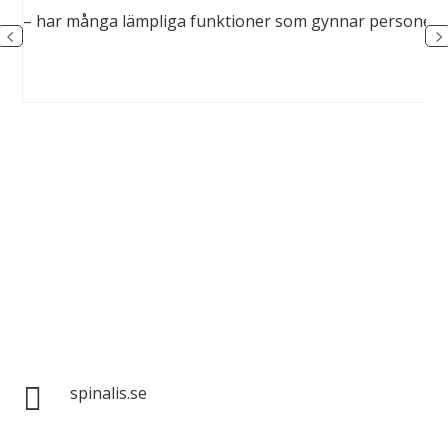
...
– har många lämpliga funktioner som gynnar personer 
Spinalis webbplatser:

spinalis.se