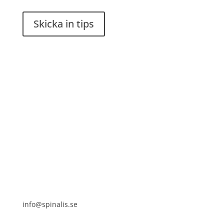
Skicka in tips
Det är tillåtet att dela och sprida idéer från
Spinalistips, enbart i ett icke-kommersiellt syfte och
med tydlig källhänvisning.
Stiftelsen Spinalis
Frösundaviks allé 4a
SE 169 89 Solna
info@spinalis.se