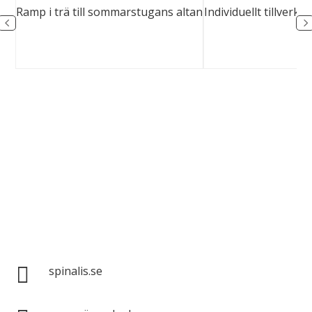
...
Ramp i trä till sommarstugans altan
Individuellt tillverka
Spinalis webbplatser:

spinalis.se