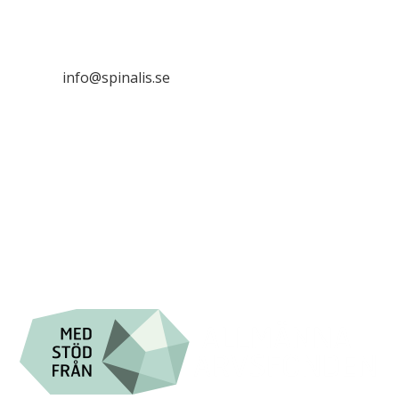
Frösundaviks allé 4a
SE 169 89 Solna

info@spinalis.se

+46 (0) 8-555 44 000

Swish: 12 32 63 42 44

Org.nr. 802016-8285