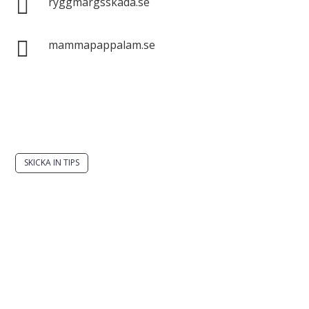

ryggmärgsskada.se

mammapappalam.se
Har du en smart lösning? Skicka ett tips till
spinalistips.
SKICKA IN TIPS
Det är tillåtet att dela och sprida idéer från
Spinalistips, enbart i ett icke-kommersiellt syfte och
med tydlig källhänvisning.
Stiftelsen Spinalis