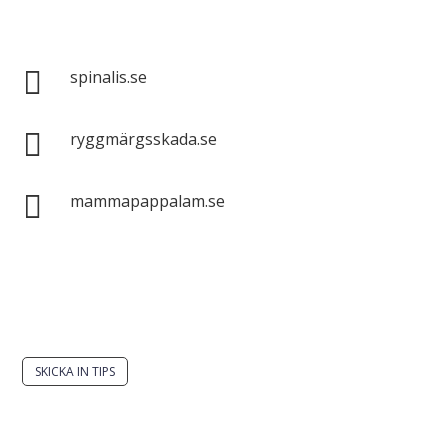
Spinalis webbplatser:

spinalis.se

ryggmärgsskada.se

mammapappalam.se
Har du en smart lösning? Skicka ett tips till
spinalistips.
SKICKA IN TIPS
Det är tillåtet att dela och sprida idéer från