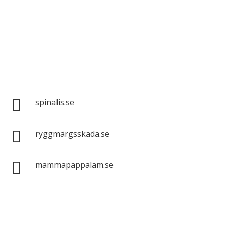
Spinalis webbplatser:

spinalis.se

ryggmärgsskada.se

mammapappalam.se
Har du en smart lösning? Skicka ett tips till
spinalistips.