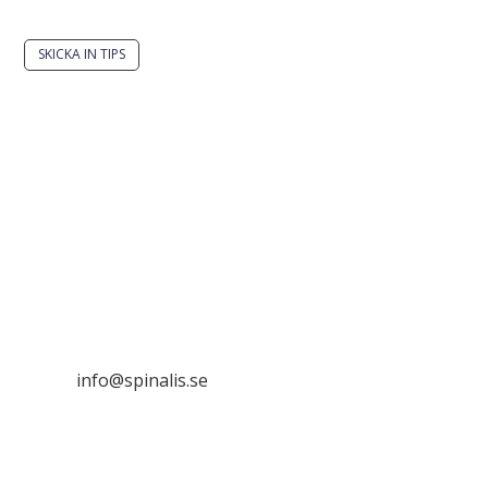
SKICKA IN TIPS
Det är tillåtet att dela och sprida idéer från
Spinalistips, enbart i ett icke-kommersiellt syfte och
med tydlig källhänvisning.
Stiftelsen Spinalis
Frösundaviks allé 4a
SE 169 89 Solna

info@spinalis.se

+46 (0) 8-555 44 000