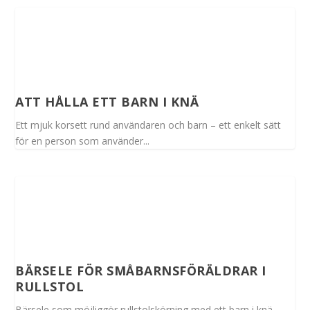
ATT HÅLLA ETT BARN I KNÄ
Ett mjuk korsett rund användaren och barn – ett enkelt sätt
för en person som använder...
BÄRSELE FÖR SMÅBARNSFÖRÄLDRAR I
RULLSTOL
Bärsele som möjliggör rullstolskörning med ett barn i knä