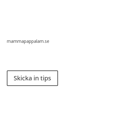
mammapappalam.se
Har du en smart lösning? Skicka ett tips till spinalistips.
Skicka in tips
Det är tillåtet att dela och sprida idéer från Spinalistips, enbart
i ett icke-kommersiellt syfte och med tydlig källhänvisning.
Stiftelsen Spinalis
Frösundaviks allé 4a
SE 169 89 Solna