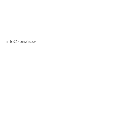
info@spinalis.se
+46 (0) 8-555 44 000
Swish: 12 32 63 42 44