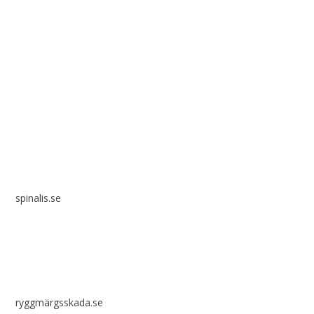
Spinalis webbplatser:
spinalis.se
ryggmärgsskada.se