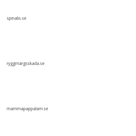
spinalis.se
ryggmärgsskada.se
mammapappalam.se
Har du en smart lösning? Skicka ett tips till spinalistips.