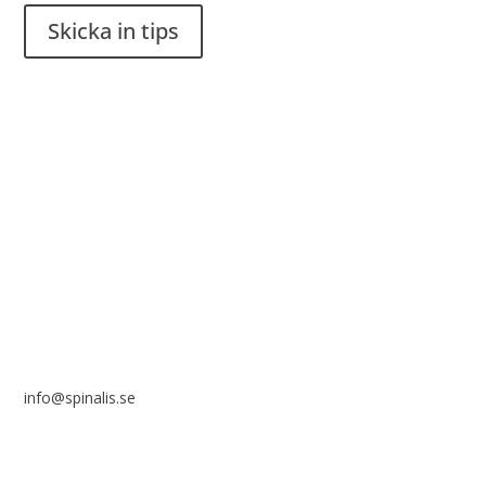
Skicka in tips
Det är tillåtet att dela och sprida idéer från Spinalistips, enbart
i ett icke-kommersiellt syfte och med tydlig källhänvisning.
Stiftelsen Spinalis
Frösundaviks allé 4a
SE 169 89 Solna
info@spinalis.se