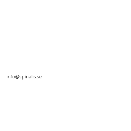
Stiftelsen Spinalis
Frösundaviks allé 4a
SE 169 89 Solna

info@spinalis.se

+46 (0) 8-555 44 000