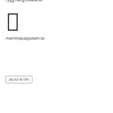

mammapappalam.se
Har du en smart lösning? Skicka ett tips till
spinalistips.
SKICKA IN TIPS
Det är tillåtet att dela och sprida idéer från
Spinalistips, enbart i ett icke-kommersiellt syfte och
med tydlig källhänvisning.