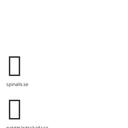
Spinalis webbplatser:

spinalis.se

ryggmärgsskada.se